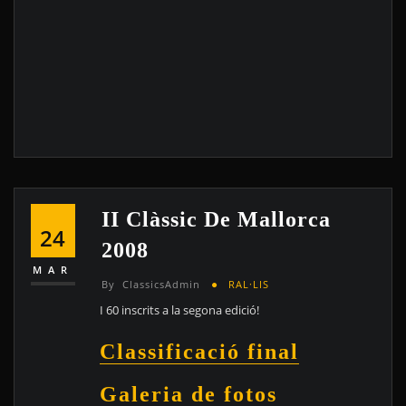
II Clàssic De Mallorca
24
2008
MAR
By
ClassicsAdmin
RAL·LIS
I 60 inscrits a la segona edició!
Classificació final
Galeria de fotos