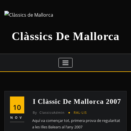
Skip
to
content
Clàssics De Mallorca
I Clàssic De Mallorca 2007
10
By
ClassicsAdmin
RAL·LIS
NOV
Aquí va començar tot, primera prova de regularitat
a les Illes Balears al l’any 2007