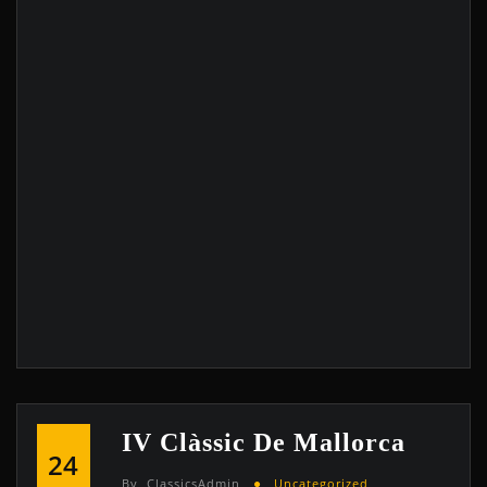
IV Clàssic De Mallorca
24
By
ClassicsAdmin
Uncategorized