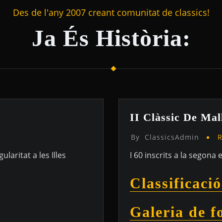
Des de l'any 2007 creant comunitat de classics!
Ja És Història:
II Clàssic De Mal
By
ClassicsAdmin
R
laritat a les Illes
I 60 inscrits a la segona e
Classificació
Galeria de f