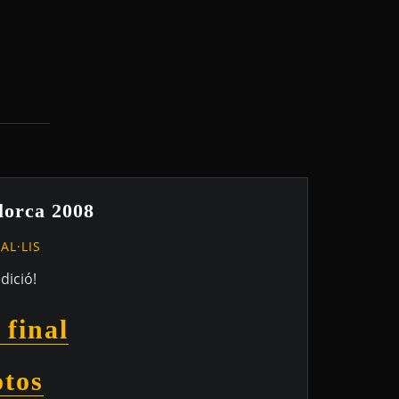
lorca 2008
AL·LIS
dició!
 final
otos