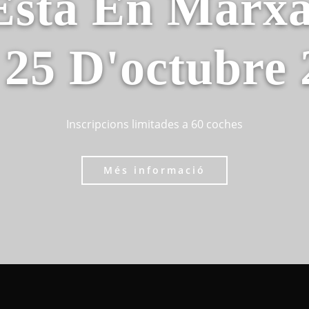
Està En Marxa
 25 D'octubre
Inscripcions limitades a 60 coches
Més informació